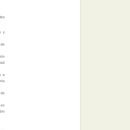
tes
n y
 de
ión
dad
n a
ria
 de
 en
bio