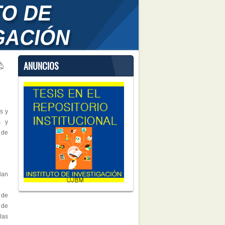
ANUNCIOS
s y
s y
 de
lan
 de
 de
las