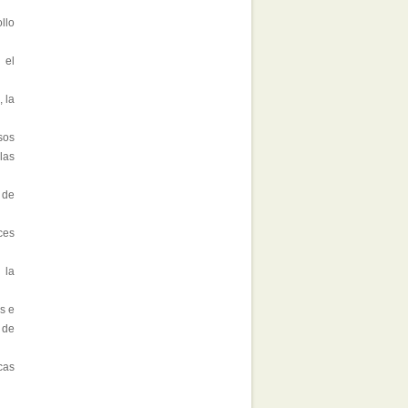
llo
 el
 la
sos
las
 de
ces
 la
s e
 de
cas