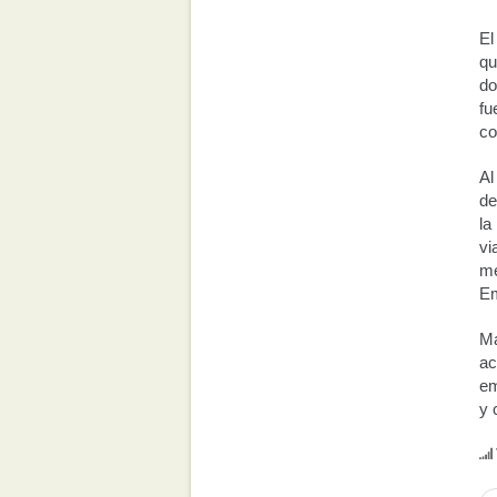
El
qu
do
fu
co
Al
de
la
vi
me
Em
Ma
ac
em
y 