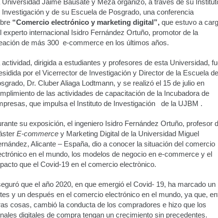
 Universidad Jaime Bausate y Meza organizó, a través de su Institut
 Investigación y de su Escuela de Posgrado, una conferencia
obre
“Comercio electrónico y marketing digital”,
que estuvo a car
l experto internacional Isidro Fernández Ortuño, promotor de la
eación de más 300 e-commerce en los últimos años.
 actividad, dirigida a estudiantes y profesores de esta Universidad, f
esidida por el Vicerrector de Investigación y Director de la Escuela d
sgrado, Dr. Cluber Aliaga Lodtmann, y se realizó el 15 de julio en
mplimiento de las actividades de capacitación de la Incubadora de
presas, que impulsa el Instituto de Investigación de la UJBM .
rante su exposición, el ingeniero Isidro Fernández Ortuño, profesor d
áster
E-commerce
y Marketing Digital de la Universidad Miguel
rnández, Alicante – España, dio a conocer la situación del comercio
ectrónico en el mundo, los modelos de negocio en e-commerce y el
pacto que el Covid-19 en el comercio electrònico.
eguró que el año 2020, en que emergió el Covid- 19, ha marcado un
tes y un después en el comercio electrónico en el mundo, ya que, en
ras cosas, cambió la conducta de los compradores e hizo que los
nales digitales de compra tengan un crecimiento sin precedentes.