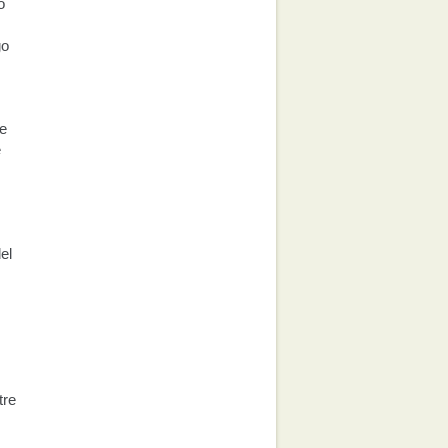
o
go
ue
e
el
tre