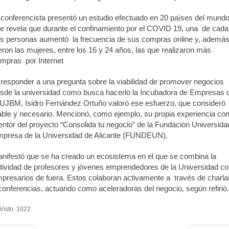
 conferencista presentó un estudio efectuado en 20 paìses del mund
e revela que durante el confinamiento por el COVID 19, una de cada
s personas aumentó la frecuencia de sus compras online y, además
eron las mujeres, entre los 16 y 24 años, las que realizaron màs
mpras por Internet
 responder a una pregunta sobre la viabilidad de promover negocios
sde la universidad como busca hacerlo la Incubadora de Empresas 
 UJBM, Isidro Fernández Ortuño valorò ese esfuerzo, que consideró
able y necesario. Mencionó, como ejemplo, su propia experiencia c
ntor del proyecto “Consolida tu negocio” de la Fundaciòn Universida
presa de la Universidad de Alicante (FUNDEUN).
nifestó que se ha creado un ecosistema en el que se combina la
tividad de profesores y jòvenes emprendedores de la Universidad c
presarios de fuera. Estos colaboran activamente a travès de charla
conferencias, actuando como aceleradoras del negocio, segùn refirió.
Visto: 1022