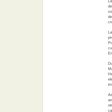
La
de
s
de
cr
La
pr
Po
cu
Em
Du
M
He
el
im
As
an
ot
ca