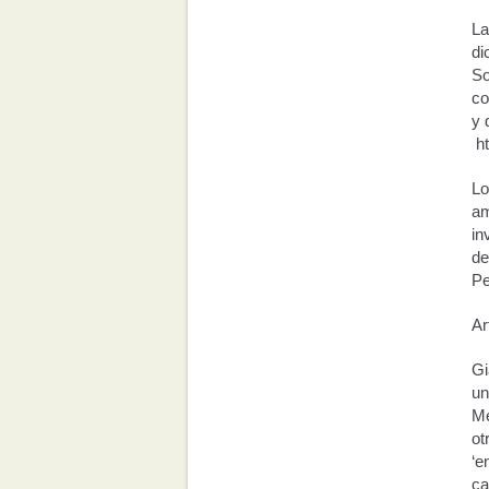
La
di
So
co
y 
ht
Lo
am
in
de
Pe
Ar
Gi
un
Me
ot
‘e
ca