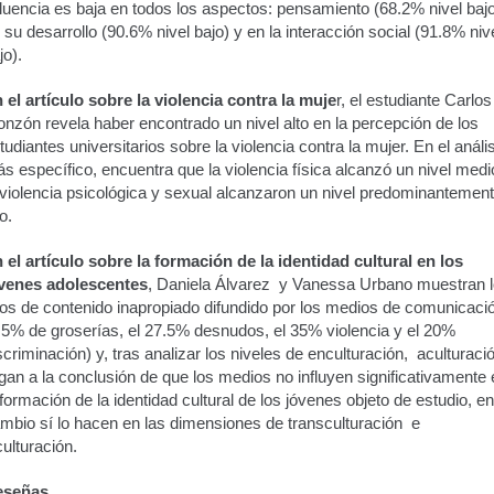
fluencia es baja en todos los aspectos: pensamiento (68.2% nivel bajo
 su desarrollo (90.6% nivel bajo) y en la interacción social (91.8% niv
jo).
n el artículo sobre la violencia contra la muje
r, el estudiante Carlos
nzón revela haber encontrado un nivel alto en la percepción de los
tudiantes universitarios sobre la violencia contra la mujer. En el análi
s específico, encuentra que la violencia física alcanzó un nivel medi
 violencia psicológica y sexual alcanzaron un nivel predominantemen
to.
 el artículo sobre la formación de la identidad cultural en los
venes adolescentes
, Daniela Álvarez y Vanessa Urbano muestran 
pos de contenido inapropiado difundido por los medios de comunicaci
.5% de groserías, el 27.5% desnudos, el 35% violencia y el 20%
scriminación) y, tras analizar los niveles de enculturación, aculturaci
egan a la conclusión de que los medios no influyen significativamente 
 formación de la identidad cultural de los jóvenes objeto de estudio, en
mbio sí lo hacen en las dimensiones de transculturación e
culturación.
eseñas