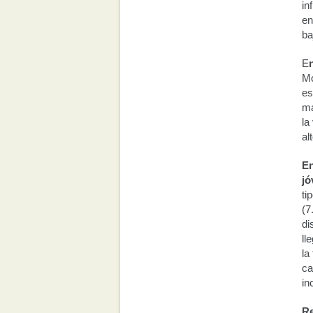
in
en
ba
E
Mo
es
má
la
al
En
jó
ti
(7
di
ll
la
ca
in
R