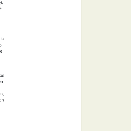
),
el
sis
o;
te
los
ón
ón,
en