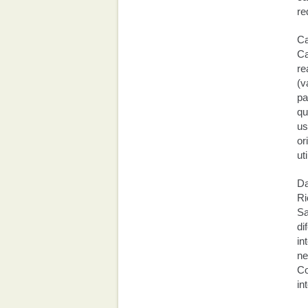
re
Ca
Ca
re
(v
pa
qu
us
or
ut
Da
Ri
Sa
di
in
ne
Co
in