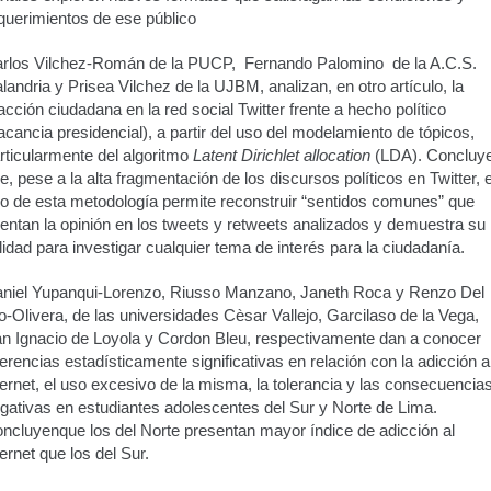
querimientos de ese público
rlos Vilchez-Román de la PUCP, Fernando Palomino de la A.C.S.
landria y Prisea Vilchez de la UJBM, analizan, en otro artículo, la
acción ciudadana en la red social Twitter frente a hecho político
acancia presidencial), a partir del uso del modelamiento de tópicos,
rticularmente del algoritmo
Latent Dirichlet allocation
(LDA). Concluy
e, pese a la alta fragmentación de los discursos políticos en Twitter, e
o de esta metodología permite reconstruir “sentidos comunes” que
ientan la opinión en los tweets y retweets analizados y demuestra su
ilidad para investigar cualquier tema de interés para la ciudadanía.
niel Yupanqui-Lorenzo, Riusso Manzano, Janeth Roca y Renzo Del
o-Olivera, de las universidades Cèsar Vallejo, Garcilaso de la Vega,
n Ignacio de Loyola y Cordon Bleu, respectivamente dan a conocer
ferencias estadísticamente significativas en relación con la adicción a
ternet, el uso excesivo de la misma, la tolerancia y las consecuencia
gativas en estudiantes adolescentes del Sur y Norte de Lima.
ncluyenque los del Norte presentan mayor índice de adicción al
ternet que los del Sur.