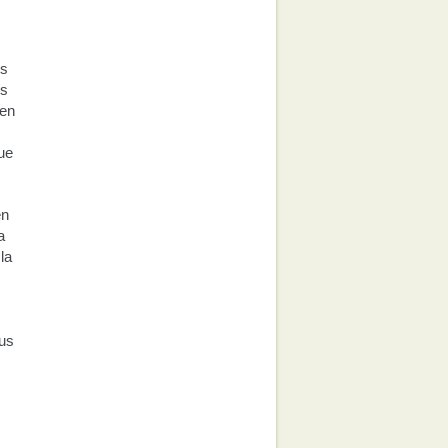
os
es
 en
ue
en
a
la
sus