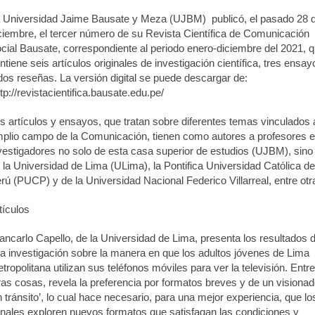
 Universidad Jaime Bausate y Meza (UJBM) publicó, el pasado 28 
ciembre, el tercer número de su Revista Científica de Comunicación
cial Bausate, correspondiente al periodo enero-diciembre del 2021, 
ntiene seis artículos originales de investigación científica, tres ensay
dos reseñas. La versión digital se puede descargar de:
tp://revistacientifica.bausate.edu.pe/
s artículos y ensayos, que tratan sobre diferentes temas vinculados 
plio campo de la Comunicación, tienen como autores a profesores e
vestigadores no solo de esta casa superior de estudios (UJBM), sino
 la Universidad de Lima (ULima), la Pontifica Universidad Católica de
rú (PUCP) y de la Universidad Nacional Federico Villarreal, entre otr
tículos
ancarlo Capello, de la Universidad de Lima, presenta los resultados 
a investigación sobre la manera en que los adultos jóvenes de Lima
tropolitana utilizan sus teléfonos móviles para ver la televisión. Entre
ras cosas, revela la preferencia por formatos breves y de un visiona
n tránsito’, lo cual hace necesario, para una mejor experiencia, que lo
nales exploren nuevos formatos que satisfagan las condiciones y