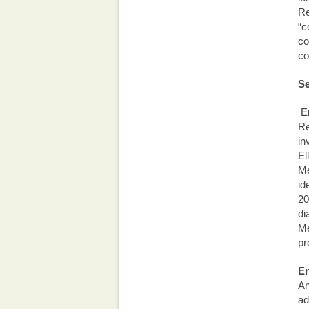
Re
“c
co
co
Se
E
Re
in
El
Me
id
20
di
Me
pr
En
An
ad