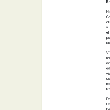
E
He
Co
ci
y 
el
po
co
Ví
te
de
ed
ví
co
me
re
De
Un
lo