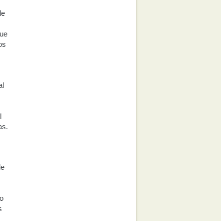
de
que
os
al
l
as.
de
do
s