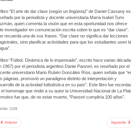
 libro “El arte de dar clase (según un lingüista)” de Daniel Cassany es
señado por la periodista y docente universitaria María Isabel Tumi
zmán, quien comenta la visión que en esta oportunidad nos ofrece
te investigador en comunicación escrita sobre lo que es “dar clase”.
s recuerda una de sus frases: “Dar clase no significa dar lecciones
gistrales, sino planificar actividades para que los estudiantes usen l
ngua”.
 libro “Fútbol. Dinámica de lo impensado”, escrito hace varias décad
n 1967) por el periodista argentino Dante Panzeri, es reseñado por el
cente universitario Mario Rubén Gonzáles Ríos, quien señala que “e
s páginas, promovió un paradigma distinto de interpretación y
sarrollo de la actividad futbolística en su país”. Este libro fue recorda
 el homenaje que rindió a su autor la Universidad Nacional de La Plat
 motivo fue que, de no estar muerto, “Panzeri cumpliría 100 años”.
Visto: 1109
Anterior
Siguiente