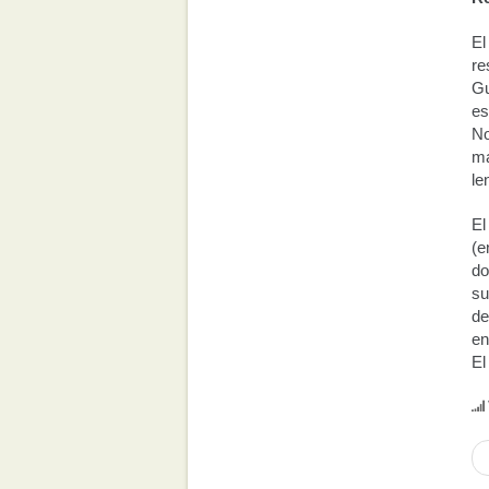
El
re
Gu
es
No
ma
le
El
(e
do
su
de
en
El