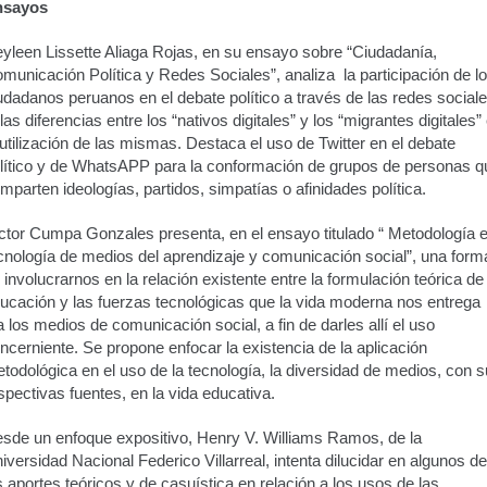
nsayos
yleen Lissette Aliaga Rojas, en su ensayo sobre “Ciudadanía,
municación Política y Redes Sociales”, analiza la participación de l
udadanos peruanos en el debate político a través de las redes social
las diferencias entre los “nativos digitales” y los “migrantes digitales”
 utilización de las mismas. Destaca el uso de Twitter en el debate
lítico y de WhatsAPP para la conformación de grupos de personas q
mparten ideologías, partidos, simpatías o afinidades política.
ctor Cumpa Gonzales presenta, en el ensayo titulado “ Metodología 
cnología de medios del aprendizaje y comunicación social”, una form
 involucrarnos en la relación existente entre la formulación teórica de 
ucación y las fuerzas tecnológicas que la vida moderna nos entrega
a los medios de comunicación social, a fin de darles allí el uso
ncerniente. Se propone enfocar la existencia de la aplicación
todológica en el uso de la tecnología, la diversidad de medios, con 
spectivas fuentes, en la vida educativa.
sde un enfoque expositivo, Henry V. Williams Ramos, de la
iversidad Nacional Federico Villarreal, intenta dilucidar en algunos de
s aportes teóricos y de casuística en relación a los usos de las