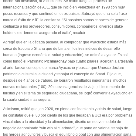
noche, sin descanso, ni vacaciones. Se refirió luego al proceso de
internacionalización de AJE, que se inició en Venezuela en 1998 con muy
pocos recursos y que continuó en otros países. Subrayó que una sola frase
marca el éxito de AJE: la confianza. “Si nosotros somos capaces de generar
confianza a los proveedores, consumidores, compañeros, diversos stake
holders, etc. tenemos asegurado el éxito”, recalcó.
Agregó que en la década pasada, al comprobar que Ayacucho estaba más
cerca de Etiopía o Ghana que de Lima en los tres índices de desarrollo
humano (ingreso económico, salud y educación), se animó a ayudar. Es así
cómo fundó el Patronato
Pichimachay
bajo cuatro pilares: acercar la artesanía
al arte, lanzar concepto de marca Ayacucho y buscar que Unesco declare
patrimonio cultural a la ciudad y trabajar el concepto de Smart. Dijo que,
después de 4 años de trabajo, se lograron resultados importantes: muchos
nuevos restaurantes (100), 20 nuevas agencias de viaje, el incremento de
turistas y en el tema de seguridad ciudadana, se logró convertir a Ayacucho en
la cuarta ciudad más segura.
Asimismo, refirió que, en 2020, en pleno confinamiento y crisis de salud, luego
de constatar que el 80 por ciento de los que llegaban a UCI era por problemas
vinculados a la obesidad y la alimentación, diseñó un nuevo modelo de
negocio denominado “win win al cuadrado”, que pone en valor el trabajo de
los héroes agricultores y busca el equilibrio global con una alimentación sana.