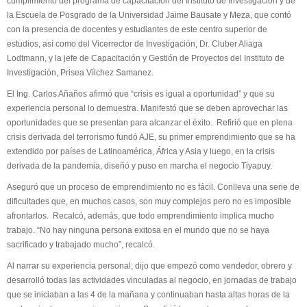
cumplimiento del programa de capacitación del Instituto de Investigación y de
la Escuela de Posgrado de la Universidad Jaime Bausate y Meza, que contó
con la presencia de docentes y estudiantes de este centro superior de
estudios, así como del Vicerrector de Investigación, Dr. Cluber Aliaga
Lodtmann, y la jefe de Capacitación y Gestión de Proyectos del Instituto de
Investigación, Prisea Vílchez Samanez.
El Ing. Carlos Añaños afirmó que “crisis es igual a oportunidad” y que su
experiencia personal lo demuestra. Manifestó que se deben aprovechar las
oportunidades que se presentan para alcanzar el éxito. Refirió que en plena
crisis derivada del terrorismo fundó AJE, su primer emprendimiento que se ha
extendido por países de Latinoamérica, África y Asia y luego, en la crisis
derivada de la pandemia, diseñó y puso en marcha el negocio Tiyapuy.
Aseguró que un proceso de emprendimiento no es fácil. Conlleva una serie de
dificultades que, en muchos casos, son muy complejos pero no es imposible
afrontarlos. Recalcó, además, que todo emprendimiento implica mucho
trabajo. “No hay ninguna persona exitosa en el mundo que no se haya
sacrificado y trabajado mucho”, recalcó.
Al narrar su experiencia personal, dijo que empezó como vendedor, obrero y
desarrolló todas las actividades vinculadas al negocio, en jornadas de trabajo
que se iniciaban a las 4 de la mañana y continuaban hasta altas horas de la