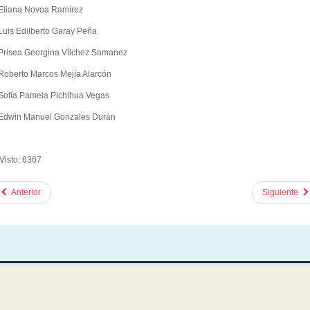
 Eliana Novoa Ramírez
 Luis Edilberto Garay Peña
 Prisea Georgina Vílchez Samanez
 Roberto Marcos Mejía Alarcón
 Sofía Pamela Pichihua Vegas
 Edwin Manuel Gonzales Durán
Visto: 6367
Anterior
Siguiente