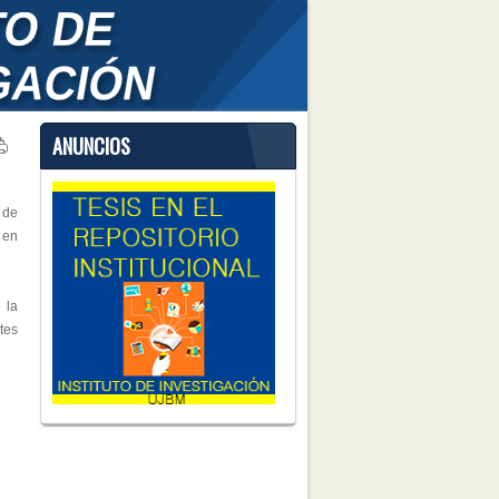
ANUNCIOS
 de
 en
 la
tes