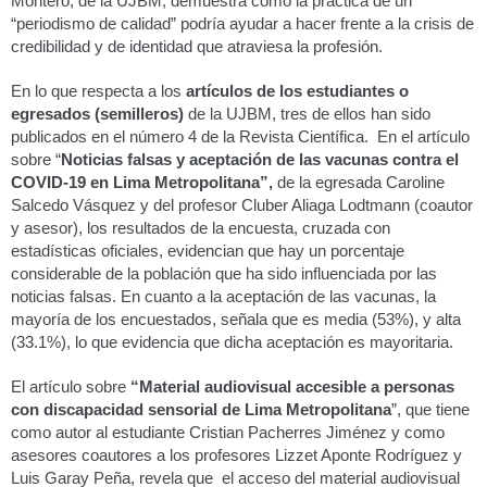
Montero, de la UJBM, demuestra cómo la práctica de un
“periodismo de calidad” podría ayudar a hacer frente a la crisis de
credibilidad y de identidad que atraviesa la profesión.
En lo que respecta a los
artículos de los estudiantes o
egresados (semilleros)
de la UJBM, tres de ellos han sido
publicados en el número 4 de la Revista Científica. En el artículo
sobre “
Noticias falsas y aceptación de las vacunas contra el
COVID-19 en Lima Metropolitana”,
de la egresada Caroline
Salcedo Vásquez y del profesor Cluber Aliaga Lodtmann (coautor
y asesor), los resultados de la encuesta, cruzada con
estadísticas oficiales, evidencian que hay un porcentaje
considerable de la población que ha sido influenciada por las
noticias falsas. En cuanto a la aceptación de las vacunas, la
mayoría de los encuestados, señala que es media (53%), y alta
(33.1%), lo que evidencia que dicha aceptación es mayoritaria.
El artículo sobre
“Material audiovisual accesible a personas
con discapacidad sensorial de Lima Metropolitana
”, que tiene
como autor al estudiante Cristian Pacherres Jiménez y como
asesores coautores a los profesores Lizzet Aponte Rodríguez y
Luis Garay Peña, revela que el acceso del material audiovisual