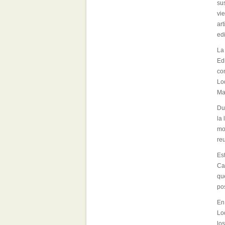
sus
vie
art
edi
La 
Ed
co
Lo
Ma
Dur
la 
mo
re
Es
Ca
qu
po
En 
Lo
lo