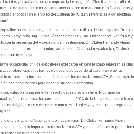
 docentes y estudiantes en el campo de la Investigación Científica, desarrolló el
rnes 10 de marzo, un taller de capacitación sobre la redacción científica de tesis y
ículos científicos con el empleo del Sistema de “Citas y referencias APA” (séptima
ción”).
capacitación estuvo a cargo de los docentes del Instituto de Investigación Dr. Luis
ilberto Garay Peña, Mg. Prisea Vílchez Samanez y Dra. Lizzet Aponte Rodríguez y
ntó con la presencia del Vicerrector de Investigación, Dr. Cluber Fernando Aliaga
dtmann, quien presidió la reunión, así como del Vicerrector Académico, Dr. José
nuel García Sosaya
ante la capacitación, los expositores explicaron en detalle cómo elaborar las citas
lista de referencias y las formas de hacerlo de acuerdo al caso, así como las
dificaciones introducidas en la séptima edición de las Normas APA. Se concluyó la
unión con dos prácticas para poner a prueba lo aprendido.
ta capacitación forma parte de las actividades previstas en el Programa de
pacitación en Investigación correspondiente a 2023 de la Universidad, las mismas
e están dirigidas tanto a docentes como a estudiantes y egresados de pregrado y
sgrado.
el cierre del taller, el Vicerrector de Investigación, Dr. Cluber Fernando Aliaga
dtmann, destacó la importancia de las Normas APA y su relación con la protección 
s derechos de propiedad intelectual.