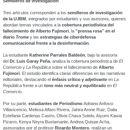
Semilleros de investigación
Tres artículos corresponden a los
semilleros de investigación
de la UJBM
, integrados por estudiantes y sus asesores, quienes
abordan temas vinculados a la
cobertura periodística del
fallecimiento de Alberto Fujimori
, la
“prensa rosa” en el
diario
Trome
y las
estrategias de ciberdefensa
comunicacional frente a la desinformación
.
La estudiante
Katherine Parrales Baldeón
, bajo la asesoría
del
Dr. Luis Garay Peña
, analiza la cobertura periodística de
El
Comercio
y
La República
sobre el fallecimiento de
Alberto
Fujimori
. El estudio identifica claras diferencias en las narrativas
editoriales, destacando el
énfasis crítico y adjetivante
en
La
República
frente a un
tono más neutral y equilibrado
en
El
Comercio
.
Por su parte,
estudiantes de Periodismo
Adriano Anfossi
Villavicencio, Melissa Alfaro Rivera, Jahira Arone Ruiz, Dalia
Estefania Cardenas Castro, Olivia Chava Sotelo, Aiyumi Kawai
Pizarro, Kenya Neyra Bustamante, Andrea Quispe Acha,
asesorados por el profesor
Ricardo Montero
, realizan un