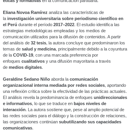
éticas y formativas
en la comunicación partidaria.
Eliana Novoa Ramírez
analiza las características de
la
investigación universitaria sobre periodismo científico en
el Perú
durante el período
2017–2022
. El estudio identifica las
estrategias metodológicas empleadas y los medios de
comunicación utilizados para la difusión de contenidos. A partir
del análisis de
32 tesis
, la autora concluye que predominaron los
temas de
salud y medicina
, principalmente debido a la coyuntura
de la
COVID-19
, con una marcada preferencia por
enfoques
cualitativos
y una difusión mayoritaria a través
de
medios digitales
.
Geraldine Sedano Niño
aborda la
comunicación
organizacional interna mediada por redes sociales
, aportando
una reflexión crítica sobre la efectividad de las prácticas actuales.
El análisis revela la predominancia de enfoques
unidireccionales
e informativos
, lo que se traduce en
bajos niveles de
interacción
. La autora sostiene que, pese al amplio potencial de
las redes sociales para el diálogo y la construcción de relaciones,
las organizaciones continúan
subutilizando sus capacidades
comunicativas
.