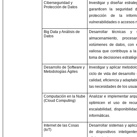
Ciberseguridad y
Investigar y diseñar estrat
Protección de Datos
garanticen la seguridad d
protección de la infor
vulnerabilidades o accesos 
Big Data y Análisis de
Desarrollar técnicas y 
Datos
almacenamiento, proces
volúmenes de datos, con e
valiosa que contribuya a l
toma de decisiones estratégi
Desarrollo de Software y
Investigar y aplicar metodol
Metodologías Ágiles
ciclo de vida del desarrollo
calidad, eficiencia y adaptab
las necesidades de los usuar
Computación en la Nube
Analizar e implementar arqu
(Cloud Computing)
optimicen el uso de recur
escalabilidad, disponibilid
informáticas.
Internet de las Cosas
Desarrollar sistemas y apli
(IoT)
de dispositivos inteligen