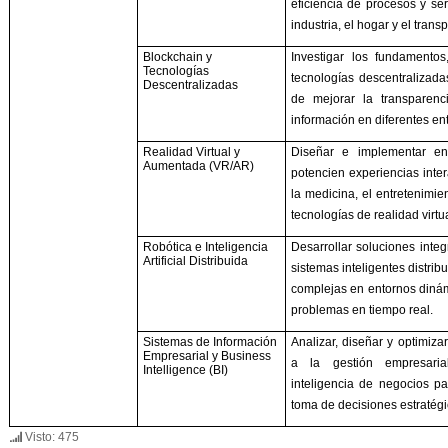
eficiencia de procesos y ser
industria, el hogar y el transp
Blockchain y
Investigar los fundamentos
Tecnologías
tecnologías descentralizada
Descentralizadas
de mejorar la transparenc
información en diferentes ent
Realidad Virtual y
Diseñar e implementar ent
Aumentada (VR/AR)
potencien experiencias inte
la medicina, el entretenimie
tecnologías de realidad virt
Robótica e Inteligencia
Desarrollar soluciones inte
Artificial Distribuida
sistemas inteligentes distrib
complejas en entornos dinám
problemas en tiempo real.
Sistemas de Información
Analizar, diseñar y optimiza
Empresarial y Business
a la gestión empresaria
Intelligence (BI)
inteligencia de negocios par
toma de decisiones estratégi
Visto: 475